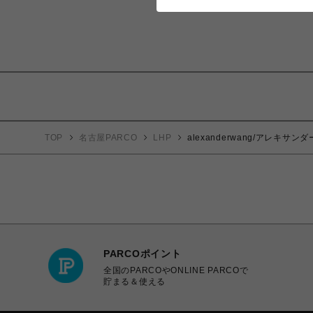
TOP
名古屋PARCO
LHP
alexanderwang/アレキ
PARCOポイント
全国のPARCOやONLINE PARCOで
貯まる＆使える