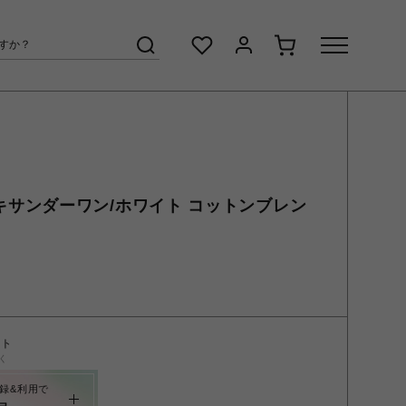
/アレキサンダーワン/ホワイト コットンブレン
ント
く
録&利用で