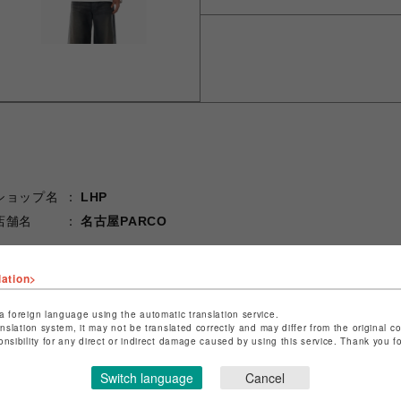
ショップ名
LHP
店舗名
名古屋PARCO
特定商取引法など法令に基づく表記は
こちら
lation>
ショップお問い合わせは
こちら
a foreign language using the automatic translation service.
anslation system, it may not be translated correctly and may differ from the original c
onsibility for any direct or indirect damage caused by using this service. Thank you 
Switch language
Cancel