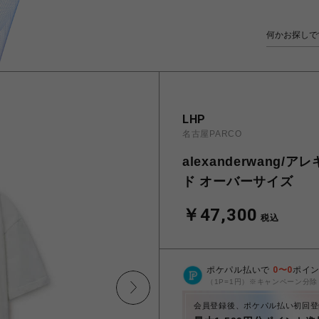
LHP
名古屋PARCO
alexanderwang
ド オーバーサイズ
￥47,300
税込
ポケパル払いで
0
〜
0
ポイ
（1P=1円）※キャンペーン分除
会員登録後、ポケパル払い初回登