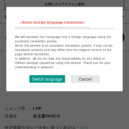
お気に入りアイテムに追加
注意事項
<About foreign language translation>
We will translate the homepage into a foreign language using the
シェアする
automatic translation service.
Since this service is an automatic translation system, it may not be
translated correctly and may differ from the original content of the
page before translation.
In addition, we do not take any responsibility for any direct or
indirect damage caused by using this service. Thank you for your
understanding in advance.
Switch language
Cancel
ショップ名
LHP
店舗名
名古屋PARCO
特定商取引法など法令に基づく表記は
こちら