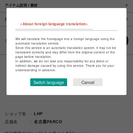
アイテム説明 / 素材
注意事項
<About foreign language translation>
We will translate the homepage into a foreign language using the
シェアする
automatic translation service.
Since this service is an automatic translation system, it may not be
translated correctly and may differ from the original content of the
page before translation.
In addition, we do not take any responsibility for any direct or
indirect damage caused by using this service. Thank you for your
understanding in advance.
Switch language
Cancel
ショップ名
LHP
店舗名
名古屋PARCO