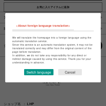
お気に入りアイテムに追加
アイテム説明 / 素材
<About foreign language translation>
注意事項
We will translate the homepage into a foreign language using the
automatic translation service.
Since this service is an automatic translation system, it may not be
シェアする
translated correctly and may differ from the original content of the
page before translation.
In addition, we do not take any responsibility for any direct or
indirect damage caused by using this service. Thank you for your
understanding in advance.
Switch language
Cancel
ショップ名
LHP