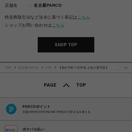
店舗名
名古屋PARCO
特定商取引法など法令に基づく表記は
こちら
ショップお問い合わせは
こちら
SHOP TOP
TOP
名古屋PARCO
LHP
【先行予約 7月中旬-上旬入荷予定】
…
SUGARHILL 25ss "Damaged Modern Denim Pants Wide Cut"
PARCOポイント
全国のPARCOやONLINE PARCOで貯まる＆使える
ポケパル払い