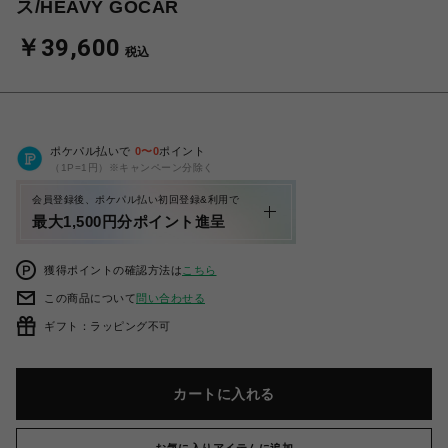
ス/HEAVY GOCAR
￥39,600
税込
ポケパル払いで
0
〜
0
ポイント
（1P=1円）※キャンペーン分除く
会員登録後、ポケパル払い初回登録&利用で
最大1,500円分ポイント進呈
獲得ポイントの確認方法は
こちら
この商品について
問い合わせる
ギフト：ラッピング不可
カートに入れる
お気に入りアイテムに追加