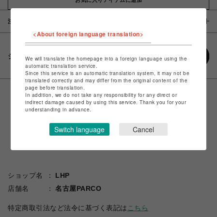
注意事項
<About foreign language translation>
シェアする
We will translate the homepage into a foreign language using the
automatic translation service.
Since this service is an automatic translation system, it may not be
translated correctly and may differ from the original content of the
page before translation.
In addition, we do not take any responsibility for any direct or
indirect damage caused by using this service. Thank you for your
understanding in advance.
Switch language
Cancel
ショップ名
LHP
店舗名
名古屋PARCO
特定商取引法など法令に基づく表記は
こちら