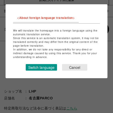
注意事項
<About foreign language translation>
シェアする
We will translate the homepage into a foreign language using the
automatic translation service.
Since this service is an automatic translation system, it may not be
translated correctly and may differ from the original content of the
page before translation.
In addition, we do not take any responsibility for any direct or
indirect damage caused by using this service. Thank you for your
understanding in advance.
Switch language
Cancel
ショップ名
LHP
店舗名
名古屋PARCO
特定商取引法など法令に基づく表記は
こちら