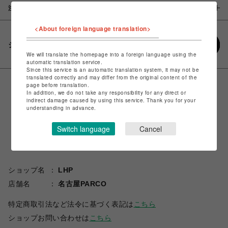
注意事項
<About foreign language translation>
シェアする
We will translate the homepage into a foreign language using the
automatic translation service.
Since this service is an automatic translation system, it may not be
translated correctly and may differ from the original content of the
page before translation.
In addition, we do not take any responsibility for any direct or
indirect damage caused by using this service. Thank you for your
understanding in advance.
Switch language
Cancel
ショップ名
LHP
店舗名
名古屋PARCO
特定商取引法など法令に基づく表記は
こちら
ショップお問い合わせは
こちら