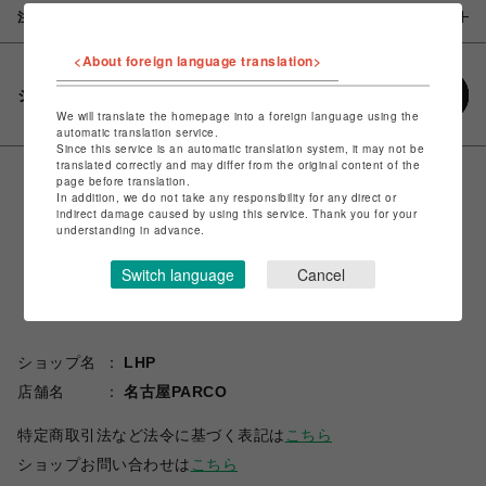
注意事項
<About foreign language translation>
シェアする
We will translate the homepage into a foreign language using the
automatic translation service.
Since this service is an automatic translation system, it may not be
translated correctly and may differ from the original content of the
page before translation.
In addition, we do not take any responsibility for any direct or
indirect damage caused by using this service. Thank you for your
understanding in advance.
Switch language
Cancel
ショップ名
LHP
店舗名
名古屋PARCO
特定商取引法など法令に基づく表記は
こちら
ショップお問い合わせは
こちら