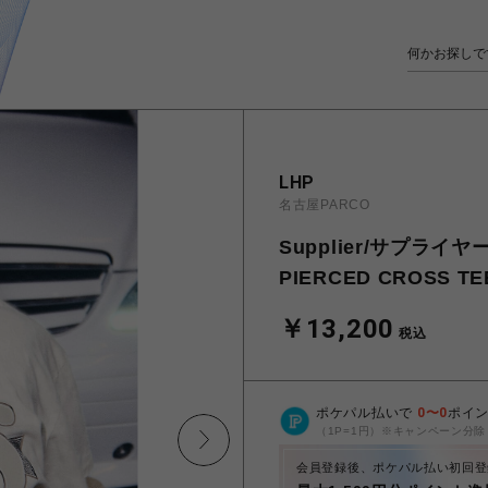
LHP
名古屋PARCO
Supplier/サプライヤ
PIERCED CROSS TE
￥13,200
税込
ポケパル払いで
0
〜
0
ポイ
（1P=1円）※キャンペーン分除
会員登録後、ポケパル払い初回登