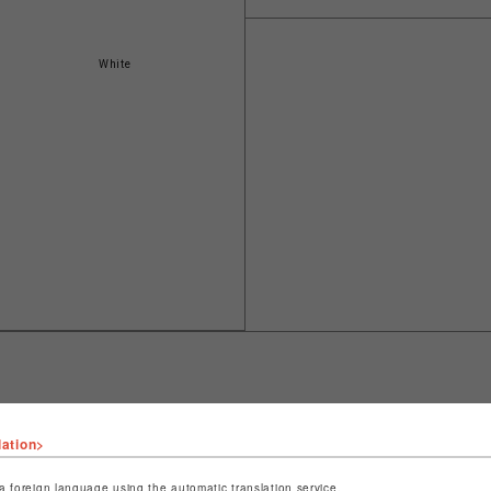
White
lation>
ショップ名
LHP
店舗名
名古屋PARCO
a foreign language using the automatic translation service.