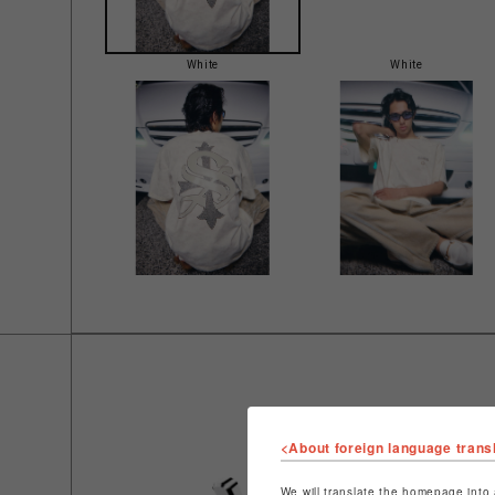
White
White
<About foreign language trans
We will translate the homepage into 