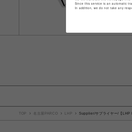
Since this service is an automatic tr
In addition, we do not take any resp
TOP
名古屋PARCO
LHP
Supplier/サプライヤー/【LHP 