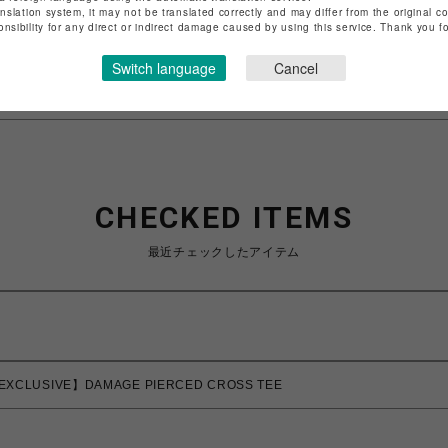
anslation system, it may not be translated correctly and may differ from the original c
特定商取引法など法令に基づく表記は
こちら
onsibility for any direct or indirect damage caused by using this service. Thank you 
ショップお問い合わせは
こちら
Switch language
Cancel
CHECKED ITEMS
最近チェックしたアイテム
EXCLUSIVE】DAMAGE PIERCED CROSS TEE