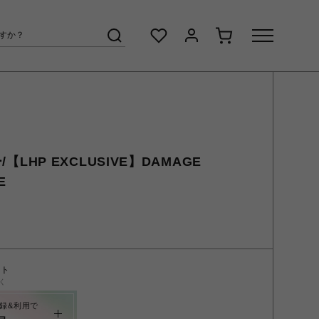
ー/【LHP EXCLUSIVE】DAMAGE
E
ント
く
録&利用で