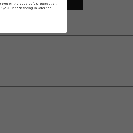
SHOP TOP
ontent of the page before translation.
for your understanding in advance.