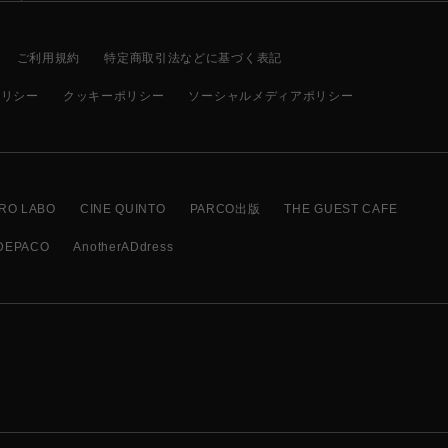
ご利用規約
特定商取引法などに基づく表記
ポリシー
クッキーポリシー
ソーシャルメディアポリシー
RO LABO
CINE QUINTO
PARCO出版
THE GUEST CAFE
DEPACO
AnotherADdress