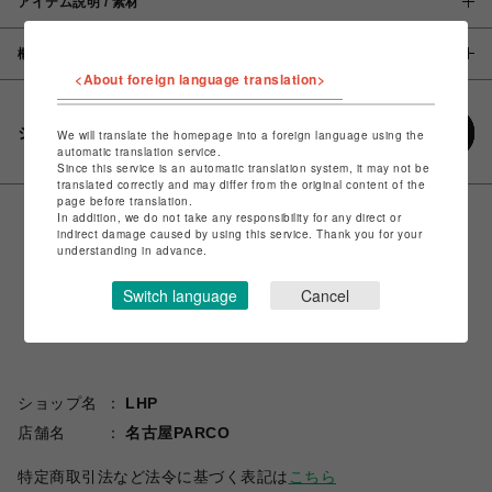
アイテム説明 / 素材
概要
<About foreign language translation>
シェアする
We will translate the homepage into a foreign language using the
automatic translation service.
Since this service is an automatic translation system, it may not be
translated correctly and may differ from the original content of the
page before translation.
In addition, we do not take any responsibility for any direct or
indirect damage caused by using this service. Thank you for your
understanding in advance.
Switch language
Cancel
ショップ名
LHP
店舗名
名古屋PARCO
特定商取引法など法令に基づく表記は
こちら