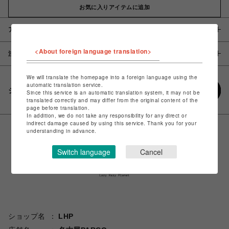
お気に入りアイテムに追加
アイテム説明 / 素材
<About foreign language translation>
注意事項
We will translate the homepage into a foreign language using the
automatic translation service.
シェアする
Since this service is an automatic translation system, it may not be
translated correctly and may differ from the original content of the
page before translation.
In addition, we do not take any responsibility for any direct or
indirect damage caused by using this service. Thank you for your
understanding in advance.
Switch language
Cancel
ショップ名
LHP