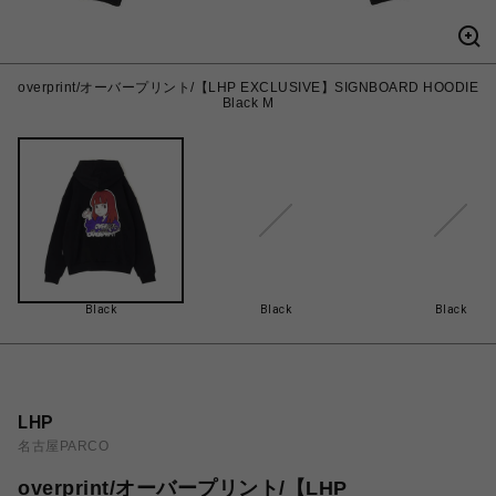
overprint/オーバープリント/【LHP EXCLUSIVE】SIGNBOARD HOODIE
Black M
Black
Black
Black
LHP
名古屋PARCO
overprint/オーバープリント/【LHP