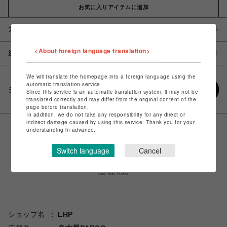
お気に入りアイテムに追加
アイテム説明 / 素材
<About foreign language translation>
注意事項
We will translate the homepage into a foreign language using the
automatic translation service.
シェアする
Since this service is an automatic translation system, it may not be
translated correctly and may differ from the original content of the
page before translation.
In addition, we do not take any responsibility for any direct or
indirect damage caused by using this service. Thank you for your
understanding in advance.
Switch language
Cancel
ショップ名
LHP