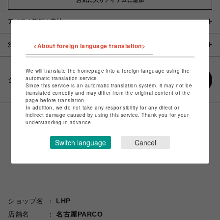
アイテム説明 / 素材
注意事項
<About foreign language translation>
We will translate the homepage into a foreign language using the
automatic translation service.
シェアする
Since this service is an automatic translation system, it may not be
translated correctly and may differ from the original content of the
page before translation.
In addition, we do not take any responsibility for any direct or
indirect damage caused by using this service. Thank you for your
understanding in advance.
Switch language
Cancel
ショップ名
LHP
店舗名
名古屋PARCO