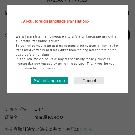
注意事項
<About foreign language translation>
シェアする
We will translate the homepage into a foreign language using the
automatic translation service.
Since this service is an automatic translation system, it may not be
translated correctly and may differ from the original content of the
page before translation.
In addition, we do not take any responsibility for any direct or
indirect damage caused by using this service. Thank you for your
understanding in advance.
Switch language
Cancel
ショップ名
LHP
店舗名
名古屋PARCO
特定商取引法など法令に基づく表記は
こちら