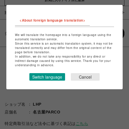
注意事項
<About foreign language translation>
シェアする
We will translate the homepage into a foreign language using the
automatic translation service.
Since this service is an automatic translation system, it may not be
translated correctly and may differ from the original content of the
page before translation.
In addition, we do not take any responsibility for any direct or
indirect damage caused by using this service. Thank you for your
understanding in advance.
Switch language
Cancel
ショップ名
LHP
店舗名
名古屋PARCO
特定商取引法など法令に基づく表記は
こちら