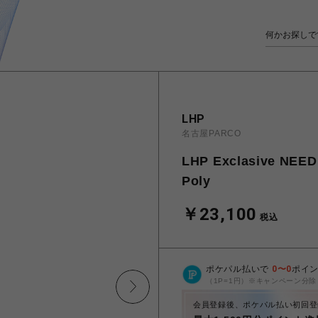
LHP
名古屋PARCO
LHP Exclasive NEE
Poly
￥23,100
税込
ポケパル払いで
0
〜
0
ポイ
（1P=1円）※キャンペーン分除
会員登録後、ポケパル払い初回登