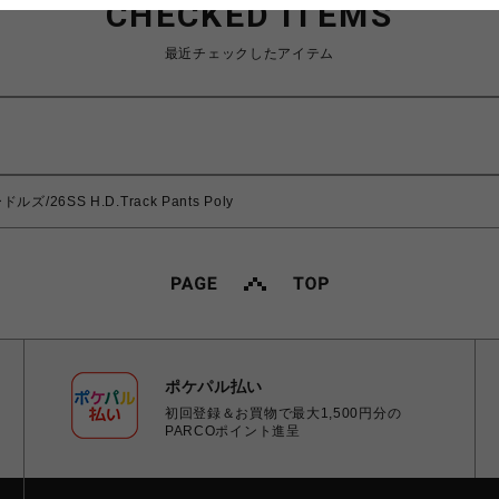
CHECKED ITEMS
最近チェックしたアイテム
ドルズ/26SS H.D.Track Pants Poly
ポケパル払い
初回登録＆お買物で最大1,500円分の
PARCOポイント進呈