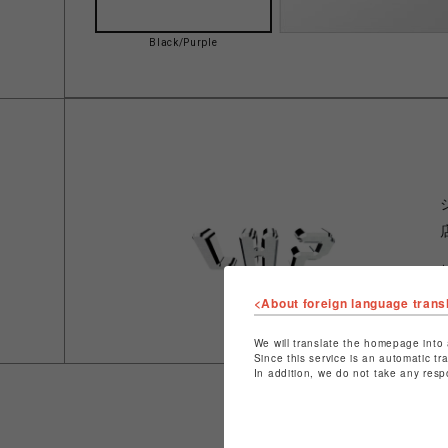
Black/Purple
<About foreign language trans
We will translate the homepage into 
Since this service is an automatic tr
In addition, we do not take any resp