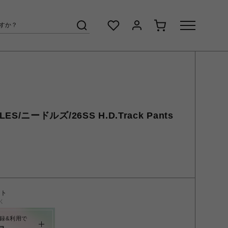
DLES/ニードルズ/26SS H.D.Track Pants
ント
く
録&利用で