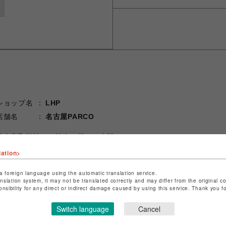
ショップ名
LHP
店舗名
名古屋PARCO
特定商取引法など法令に基づく表記は
こちら
ショップお問い合わせは
こちら
lation>
a foreign language using the automatic translation service.
anslation system, it may not be translated correctly and may differ from the original c
onsibility for any direct or indirect damage caused by using this service. Thank you 
Switch language
Cancel