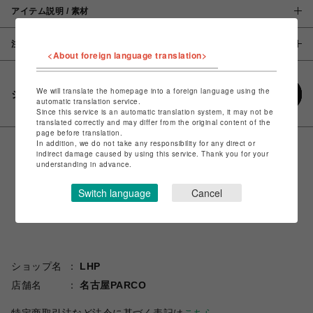
アイテム説明 / 素材
注意事項
<About foreign language translation>
We will translate the homepage into a foreign language using the
シェアする
automatic translation service.
Since this service is an automatic translation system, it may not be
translated correctly and may differ from the original content of the
page before translation.
In addition, we do not take any responsibility for any direct or
indirect damage caused by using this service. Thank you for your
understanding in advance.
Switch language
Cancel
ショップ名
LHP
店舗名
名古屋PARCO