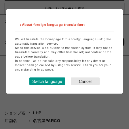
お気に入りアイテムに追加
アイテム説明 / 素材
<About foreign language translation>
We will translate the homepage into a foreign language using the
シェアする
automatic translation service.
Since this service is an automatic translation system, it may not be
translated correctly and may differ from the original content of the
page before translation.
In addition, we do not take any responsibility for any direct or
indirect damage caused by using this service. Thank you for your
understanding in advance.
Switch language
Cancel
ショップ名
LHP
店舗名
名古屋PARCO