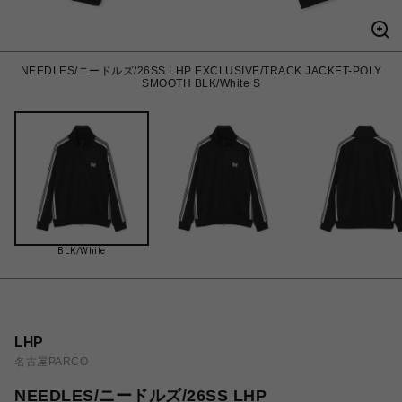
NEEDLES/ニードルズ/26SS LHP EXCLUSIVE/TRACK JACKET-POLY
SMOOTH BLK/White S
BLK/White
LHP
名古屋PARCO
NEEDLES/ニードルズ/26SS LHP