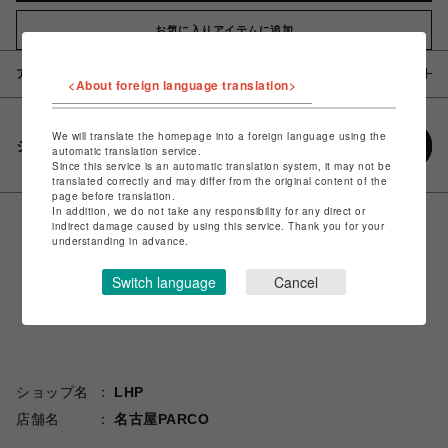
お気に入りアイテムに追加
アイテム説明 / 素材
<About foreign language translation>
We will translate the homepage into a foreign language using the
シェアする
automatic translation service.
Since this service is an automatic translation system, it may not be
translated correctly and may differ from the original content of the
page before translation.
In addition, we do not take any responsibility for any direct or
indirect damage caused by using this service. Thank you for your
understanding in advance.
Switch language
Cancel
ショップ名
LHP
店舗名
名古屋PARCO