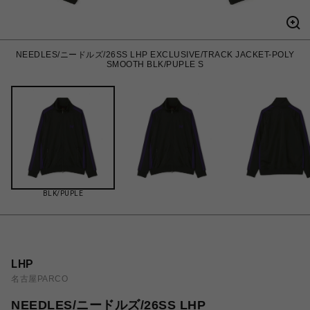
NEEDLES/ニードルズ/26SS LHP EXCLUSIVE/TRACK JACKET-POLY
SMOOTH BLK/PUPLE S
BLK/PUPLE
LHP
名古屋PARCO
NEEDLES/ニードルズ/26SS LHP