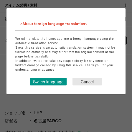
アイテム説明 / 素材
注意事項
<About foreign language translation>
We will translate the homepage into a foreign language using the
シェアする
automatic translation service.
Since this service is an automatic translation system, it may not be
translated correctly and may differ from the original content of the
page before translation.
In addition, we do not take any responsibility for any direct or
indirect damage caused by using this service. Thank you for your
understanding in advance.
Switch language
Cancel
ショップ名
LHP
店舗名
名古屋PARCO