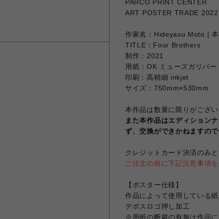
PARCO PRINT CENTER
ART POSTER TRADE 2022 
作家名：Hideyasu Moto |
TITLE：Four Brothers
制作：2021
用紙：OK ミューズガリバー
印刷：高精細 inkjet
サイズ：750mm×530mm
本作品は数量に限りがござい
また本作品はエディションナ
ず、交換ができかねますので
クレジットカード決済のみと
ご注文の前に下記注意事項を
【ポスター仕様】
作品によって使用している紙
デボスロゴ押し加工
※用紙の断裁の有無は作品に