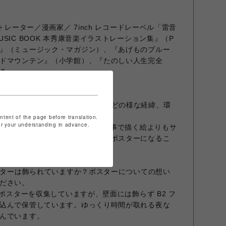
トレーター／漫画家／ 7inch レコードレーベル「雷音
SIC BOOK 本秀康音楽イラストレーション集』（P
』（ミュージック・マガジン）、『あげものブルー
ドマウンテン』（小学館）、『たのしい人生完全
る。
INT CENTER に出展いただいた作品はどの様な経緯、環
？
ontent of the page before translation.
for your understanding in advance.
ープ展のために描いた絵です。普段仕事で描く絵よりもサ
手間もかけた作品なので、これがポスターになるこ
ポスターは飾られていますか？ポスターについての想い
ださい。
のポスターを収集していますが、壁面には飾らず B2 フ
込んで保管しています。ゆっくり時間が取れる夜な
んでいます。