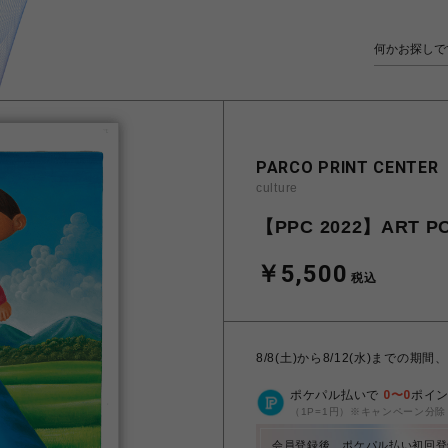
PARCO PRINT CENTER
culture
【PPC 2022】ART PO
￥5,500
税込
8/8(土)から8/12(水)まで
ポケパル払いで
0
〜
0
ポイ
（1P=1円）※キャンペーン分除
会員登録後、ポケパル払い初回登