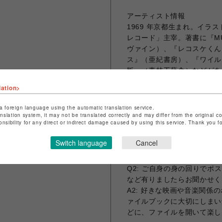
アーティスト情報
1969 年京都生まれ。イラス
レコード」主宰。著書に『MU
ヴァイン）、『レコスケくん
ス』（亜紀書房）、『ワイル
版』（青林工藝舎）などがあ
lation>
ARTIST Q&A
Q1: 今回の PARCO PR
a foreign language using the automatic translation service.
境、想いで制作されましたか
anslation system, it may not be translated correctly and may differ from the original c
onsibility for any direct or indirect damage caused by using this service. Thank you 
A1: 昨年開催されたグル
イズが格段に大きく、時間と
Switch language
Cancel
とが嬉しいです。
Q2: ご自身の身の回りで
など有りましたらお聞かせく
A2: 好きな映画や音楽関係
ァイルブックに大切にしまい
どに、ファイルを開いて楽し