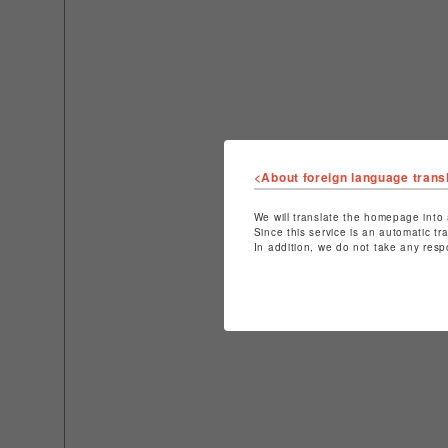
<About foreign language trans
We will translate the homepage into 
Since this service is an automatic tr
In addition, we do not take any resp