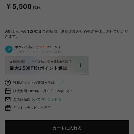
￥5,500
税込
8/8(土)から8/12(水)までの期間、夏期休業のため発送を休止させていただ
きます。
ポケパル払いで
0
〜
0
ポイント
（1P=1円）※キャンペーン分除く
会員登録後、ポケパル払い初回登録&利用で
最大1,500円分ポイント進呈
獲得ポイントの確認方法は
こちら
販売期間 2020年12月15日 12時00分 〜
この商品について
問い合わせる
ギフト：ラッピング不可
カートに入れる