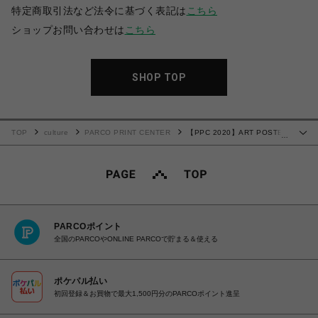
特定商取引法など法令に基づく表記は
こちら
ショップお問い合わせは
こちら
SHOP TOP
TOP
culture
PARCO PRINT CENTER
【PPC 2020】ART POSTER
…
Ayaka Yamamoto｜山元彩香
PARCOポイント
全国のPARCOやONLINE PARCOで貯まる＆使える
ポケパル払い
初回登録＆お買物で最大1,500円分のPARCOポイント進呈