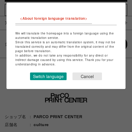
お気に入りアイテムに追加
<About foreign language translation>
アイテム説明 / 素材
We will translate the homepage into a foreign language using the
automatic translation service.
Since this service is an automatic translation system, it may not be
シェアする
translated correctly and may differ from the original content of the
page before translation.
In addition, we do not take any responsibility for any direct or
indirect damage caused by using this service. Thank you for your
understanding in advance.
Switch language
Cancel
ショップ名
PARCO PRINT CENTER
店舗名
culture