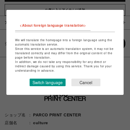
お気に入りアイテムに追加
アイテム説明 / 素材
<About foreign language translation>
We will translate the homepage into a foreign language using the
シェアする
automatic translation service.
Since this service is an automatic translation system, it may not be
translated correctly and may differ from the original content of the
page before translation.
In addition, we do not take any responsibility for any direct or
indirect damage caused by using this service. Thank you for your
understanding in advance.
Switch language
Cancel
ショップ名
PARCO PRINT CENTER
店舗名
culture