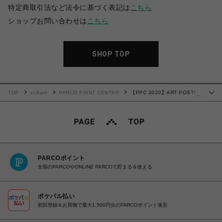
特定商取引法など法令に基づく表記は
こちら
ショップお問い合わせは
こちら
SHOP TOP
TOP
culture
PARCO PRINT CENTER
【PPC 2020】ART POSTER
…
Meisa Fujishiro｜藤代冥砂
PARCOポイント
全国のPARCOやONLINE PARCOで貯まる＆使える
ポケパル払い
初回登録＆お買物で最大1,500円分のPARCOポイント進呈