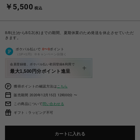
￥5,500
税込
8/8(土)から8/12(水)までの期間、夏期休業のため発送を休止させていただ
きます。
ポケパル払いで
0
〜
0
ポイント
（1P=1円）※キャンペーン分除く
会員登録後、ポケパル払い初回登録&利用で
最大1,500円分ポイント進呈
獲得ポイントの確認方法は
こちら
販売期間 2020年12月15日 12時00分 〜
この商品について
問い合わせる
ギフト：ラッピング不可
カートに入れる