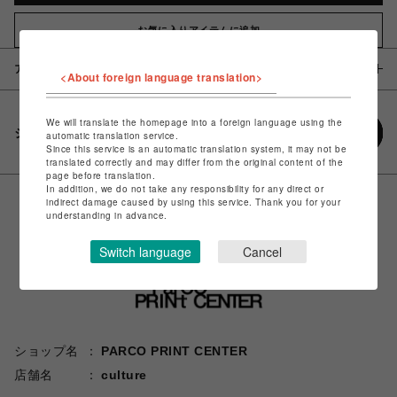
お気に入りアイテムに追加
アイテム説明 / 素材
<About foreign language translation>
We will translate the homepage into a foreign language using the
シェアする
automatic translation service.
Since this service is an automatic translation system, it may not be
translated correctly and may differ from the original content of the
page before translation.
In addition, we do not take any responsibility for any direct or
indirect damage caused by using this service. Thank you for your
understanding in advance.
Switch language
Cancel
ショップ名
PARCO PRINT CENTER
店舗名
culture