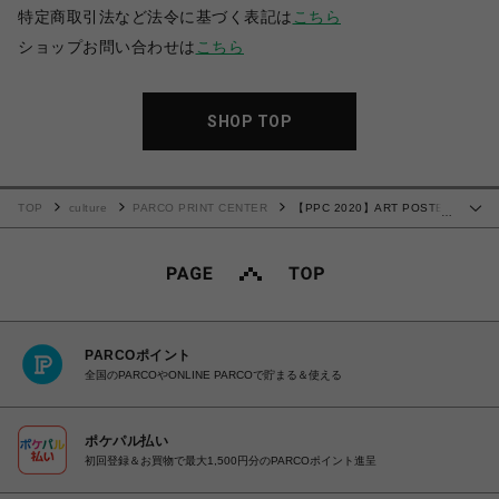
特定商取引法など法令に基づく表記は
こちら
ショップお問い合わせは
こちら
SHOP TOP
TOP
culture
PARCO PRINT CENTER
【PPC 2020】ART POSTER
…
Osamu Yokonami｜横浪修
PARCOポイント
全国のPARCOやONLINE PARCOで貯まる＆使える
ポケパル払い
初回登録＆お買物で最大1,500円分のPARCOポイント進呈