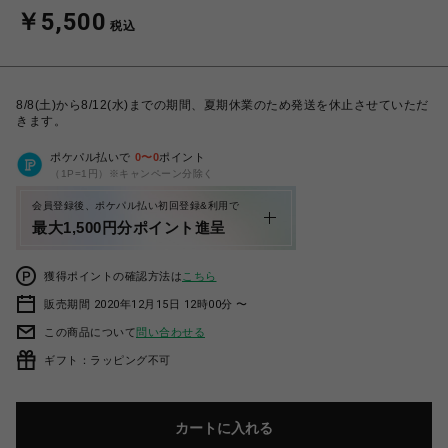
￥5,500
税込
8/8(土)から8/12(水)までの期間、夏期休業のため発送を休止させていただ
きます。
ポケパル払いで
0
〜
0
ポイント
（1P=1円）※キャンペーン分除く
会員登録後、ポケパル払い初回登録&利用で
最大1,500円分ポイント進呈
獲得ポイントの確認方法は
こちら
販売期間 2020年12月15日 12時00分 〜
この商品について
問い合わせる
ギフト：ラッピング不可
カートに入れる