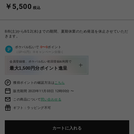
￥5,500
税込
8/8(土)から8/12(水)までの期間、夏期休業のため発送を休止させていただ
きます。
ポケパル払いで
0
〜
0
ポイント
（1P=1円）※キャンペーン分除く
会員登録後、ポケパル払い初回登録&利用で
最大1,500円分ポイント進呈
獲得ポイントの確認方法は
こちら
販売期間 2023年11月03日 12時00分 〜
この商品について
問い合わせる
ギフト：ラッピング不可
カートに入れる