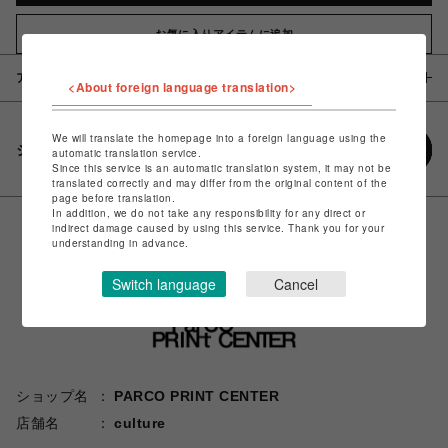
お気に入りアイテムに追加
アイテム説明 / 素材
<About foreign language translation>
We will translate the homepage into a foreign language using the
シェアする
automatic translation service.
Since this service is an automatic translation system, it may not be
translated correctly and may differ from the original content of the
page before translation.
In addition, we do not take any responsibility for any direct or
indirect damage caused by using this service. Thank you for your
understanding in advance.
Switch language
Cancel
ショップ名
PARCO PRINT CENTER
店舗名
culture