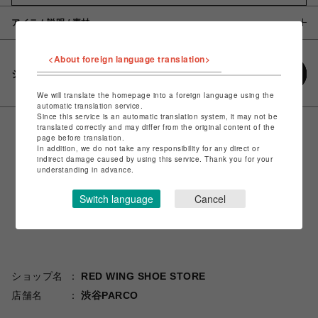
アイテム説明 / 素材
<About foreign language translation>
シェアする
We will translate the homepage into a foreign language using the
automatic translation service.
Since this service is an automatic translation system, it may not be
translated correctly and may differ from the original content of the
page before translation.
In addition, we do not take any responsibility for any direct or
indirect damage caused by using this service. Thank you for your
understanding in advance.
Switch language
Cancel
ショップ名
RED WING SHOE STORE
店舗名
渋谷PARCO