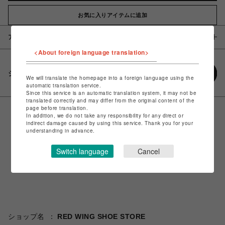
お気に入りアイテムに追加
アイテム説明 / 素材
<About foreign language translation>
シェアする
We will translate the homepage into a foreign language using the
automatic translation service.
Since this service is an automatic translation system, it may not be
translated correctly and may differ from the original content of the
page before translation.
In addition, we do not take any responsibility for any direct or
indirect damage caused by using this service. Thank you for your
understanding in advance.
Switch language
Cancel
ショップ名
RED WING SHOE STORE