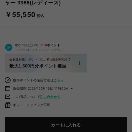
ャー 3366(レディース)
￥55,550
税込
ポケパル払いで
0
〜
0
ポイント
（1P=1円）※キャンペーン分除く
会員登録後、ポケパル払い初回登録&利用で
最大1,500円分ポイント進呈
獲得ポイントの確認方法は
こちら
販売期間 2023年03月16日 11時00分 〜
この商品について
問い合わせる
ギフト：ラッピング不可
カートに入れる