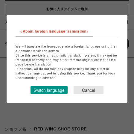
お気に入りアイテムに追加
アイテム説明 / 素材
<About foreign language translation>
シェアする
We will translate the homepage into a foreign language using the
automatic translation service.
Since this service is an automatic translation system, it may not be
translated correctly and may differ from the original content of the
page before translation.
In addition, we do not take any responsibility for any direct or
indirect damage caused by using this service. Thank you for your
understanding in advance.
Switch language
Cancel
ショップ名
RED WING SHOE STORE