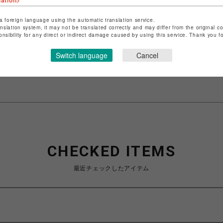
lation>
ショップ名
RED WING SHOE STORE
a foreign language using the automatic translation service.
店舗名
渋谷PARCO
anslation system, it may not be translated correctly and may differ from the original c
onsibility for any direct or indirect damage caused by using this service. Thank you 
特定商取引法など法令に基づく表記は
こちら
Switch language
Cancel
ショップお問い合わせは
こちら
CHECKED ITEMS
最近チェックしたアイテム