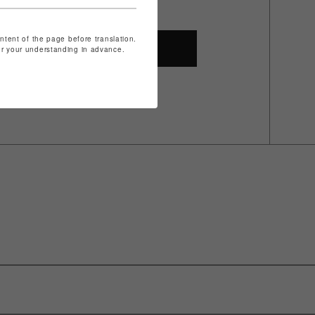
ontent of the page before translation.
SHOP TOP
for your understanding in advance.