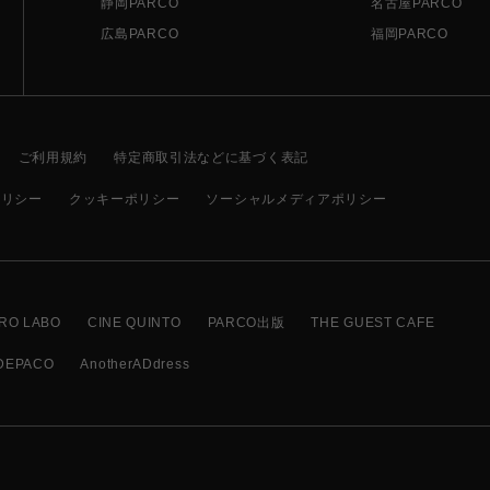
静岡PARCO
名古屋PARCO
広島PARCO
福岡PARCO
ご利用規約
特定商取引法などに基づく表記
ポリシー
クッキーポリシー
ソーシャルメディアポリシー
RO LABO
CINE QUINTO
PARCO出版
THE GUEST CAFE
DEPACO
AnotherADdress