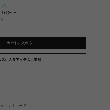
こちら
11時00分 〜
せる
カートに入れる
お気に入りアイテムに追加
リー」
クショントレッド