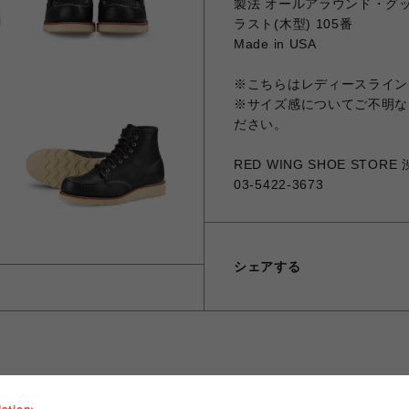
製法 オールアラウンド・グ
ラスト(木型) 105番
Made in USA
※こちらはレディースライン
※サイズ感についてご不明な
ださい。
RED WING SHOE STOR
03-5422-3673
シェアする