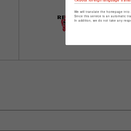
<About foreign language trans
We will translate the homepage into 
Since this service is an automatic tr
In addition, we do not take any resp