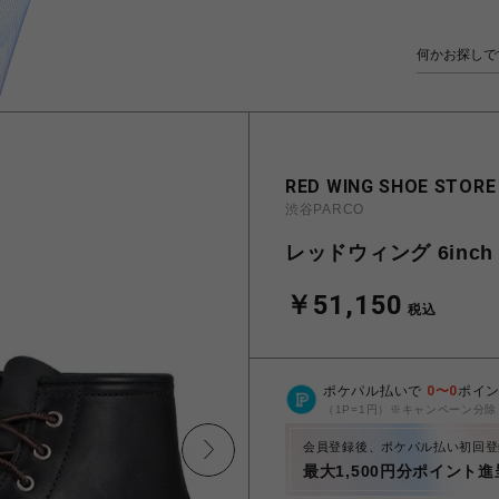
RED WING SHOE STORE
渋谷PARCO
レッドウィング 6inch 
￥51,150
税込
ポケパル払いで
0
〜
0
ポイ
（1P=1円）※キャンペーン分除
会員登録後、ポケパル払い初回登
最大1,500円分ポイント進