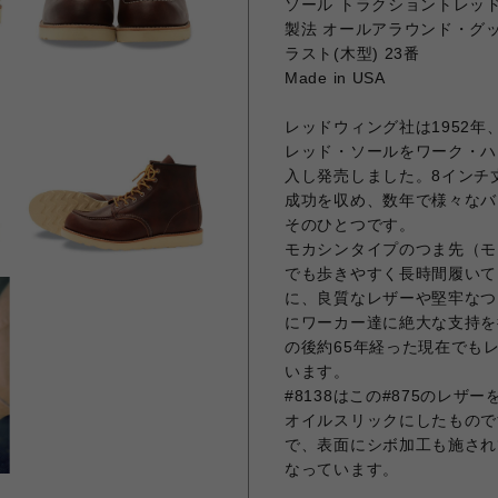
ソール トラクショントレッ
製法 オールアラウンド・グ
ラスト(木型) 23番
Made in USA
レッドウィング社は1952
レッド・ソールをワーク・ハ
入し発売しました。8インチ
成功を収め、数年で様々なバ
そのひとつです。
モカシンタイプのつま先（モ
でも歩きやすく長時間履いて
に、良質なレザーや堅牢なつく
にワーカー達に絶大な支持を
の後約65年経った現在でも
います。
#8138はこの#875のレ
オイルスリックにしたもので
で、表面にシボ加工も施され
なっています。