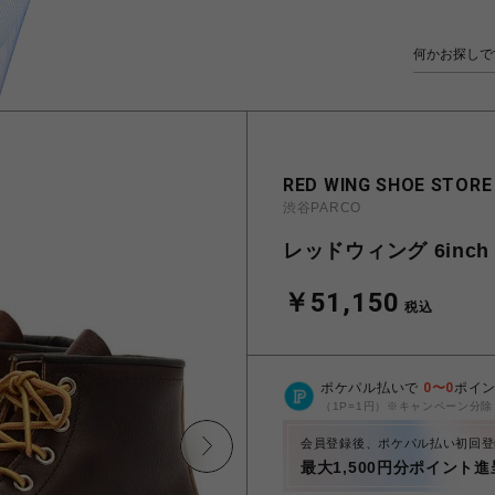
RED WING SHOE STORE
渋谷PARCO
レッドウィング 6inch C
￥51,150
税込
ポケパル払いで
0
〜
0
ポイ
（1P=1円）※キャンペーン分除
会員登録後、ポケパル払い初回登
最大1,500円分ポイント進