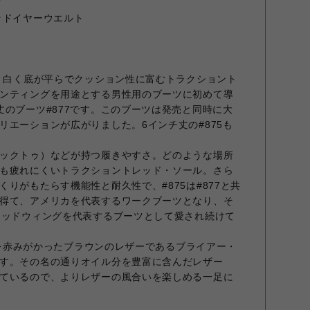
ド
ッドイヤーウエルト
年、白く底が平らでクッション性に富むトラクショント
ンティングを用途とする男性用のブーツに初めて導
丈のブーツ#877です。このブーツは発売と同時に大
リエーションが広がりました。6インチ丈の#875も
ックトゥ）などが持つ履きやすさ。どのような場所
も疲れにくいトラクショントレッド・ソール。さら
りがもたらす機能性と耐久性で、#875は#877と共
得て、アメリカを代表するワークブーツとなり、そ
レッドウィングを代表するブーツとして愛され続けて
ザーを赤みがかったブラウンのレザーであるブライアー・
す。その名の通りオイル分を豊富に含んだレザー
ているので、よりレザーの風合いを楽しめる一足に