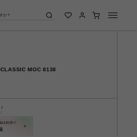
LASSIC MOC 8138
ント
く
録&利用で
呈