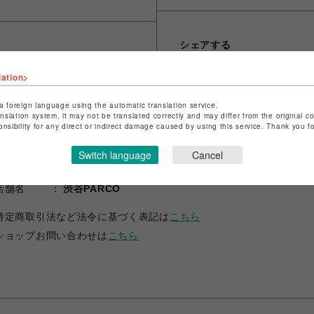
シェアする
lation>
a foreign language using the automatic translation service.
anslation system, it may not be translated correctly and may differ from the original c
onsibility for any direct or indirect damage caused by using this service. Thank you 
Switch language
Cancel
ショップ名
RED WING SHOE STORE
店舗名
渋谷PARCO
特定商取引法など法令に基づく表記は
こちら
ショップお問い合わせは
こちら