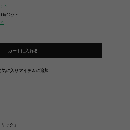
こちら
11時00分 〜
せる
カートに入れる
お気に入りアイテムに追加
スリック」