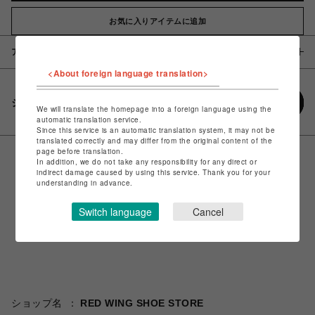
お気に入りアイテムに追加
アイテム説明 / 素材
<About foreign language translation>
シェアする
We will translate the homepage into a foreign language using the
automatic translation service.
Since this service is an automatic translation system, it may not be
translated correctly and may differ from the original content of the
page before translation.
In addition, we do not take any responsibility for any direct or
indirect damage caused by using this service. Thank you for your
understanding in advance.
Switch language
Cancel
ショップ名
RED WING SHOE STORE