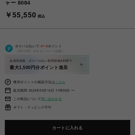
ャー 8084
￥55,550
税込
ポケパル払いで
0
〜
0
ポイント
（1P=1円）※キャンペーン分除く
会員登録後、ポケパル払い初回登録&利用で
最大1,500円分ポイント進呈
獲得ポイントの確認方法は
こちら
販売期間 2023年03月16日 11時00分 〜
この商品について
問い合わせる
ギフト：ラッピング不可
カートに入れる