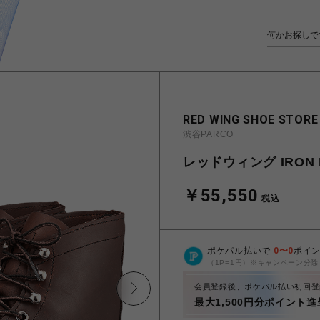
RED WING SHOE STORE
渋谷PARCO
レッドウィング IRON 
￥55,550
税込
ポケパル払いで
0
〜
0
ポイ
（1P=1円）※キャンペーン分除
会員登録後、ポケパル払い初回登
最大1,500円分ポイント進