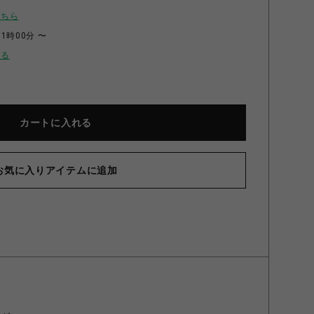
こちら
11時00分 〜
せる
カートに入れる
お気に入りアイテムに追加
」