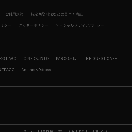
ご利用規約
特定商取引法などに基づく表記
ポリシー
クッキーポリシー
ソーシャルメディアポリシー
RO LABO
CINE QUINTO
PARCO出版
THE GUEST CAFE
DEPACO
AnotherADdress
COPYRIGHT © PARCO CO.,LTD. ALL RIGHTS RESERVED.