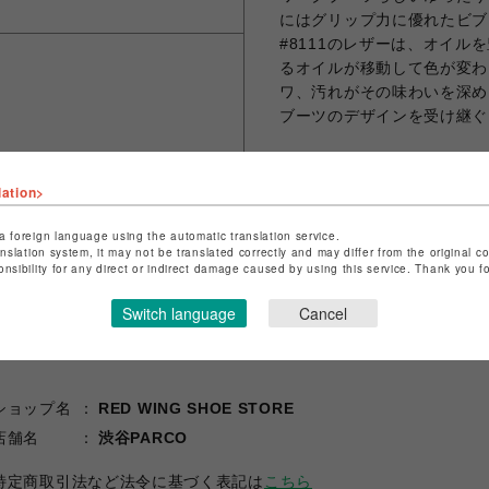
にはグリップ力に優れたビブ
#8111のレザーは、オイ
るオイルが移動して色が変わ
ワ、汚れがその味わいを深め
ブーツのデザインを受け継ぐ
lation>
シェアする
a foreign language using the automatic translation service.
anslation system, it may not be translated correctly and may differ from the original c
onsibility for any direct or indirect damage caused by using this service. Thank you 
Switch language
Cancel
ショップ名
RED WING SHOE STORE
店舗名
渋谷PARCO
特定商取引法など法令に基づく表記は
こちら