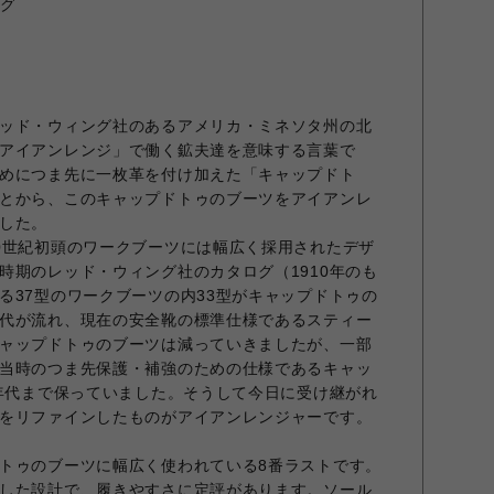
ラグ
ッド・ウィング社のあるアメリカ・ミネソタ州の北
アイアンレンジ」で働く鉱夫達を意味する言葉で
めにつま先に一枚革を付け加えた「キャップドト
とから、このキャップドトゥのブーツをアイアンレ
した。
0世紀初頭のワークブーツには幅広く採用されたデザ
時期のレッド・ウィング社のカタログ（1910年のも
る37型のワークブーツの内33型がキャップドトゥの
代が流れ、現在の安全靴の標準仕様であるスティー
ャップドトゥのブーツは減っていきましたが、一部
当時のつま先保護・補強のための仕様であるキャッ
0年代まで保っていました。そうして今日に受け継がれ
をリファインしたものがアイアンレンジャーです。
トゥのブーツに幅広く使われている8番ラストです。
した設計で、履きやすさに定評があります。ソール