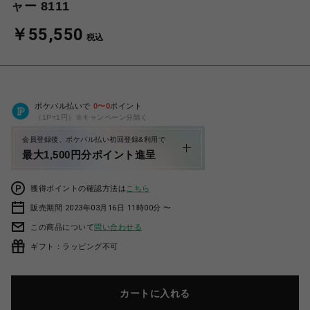
ャー 8111
￥55,550
税込
ポケパル払いで
0
〜
0
ポイント
（1P=1円）※キャンペーン分除く
会員登録後、ポケパル払い初回登録&利用で
最大1,500円分ポイント進呈
獲得ポイントの確認方法は
こちら
販売期間 2023年03月16日 11時00分 〜
この商品について
問い合わせる
ギフト：ラッピング不可
カートに入れる