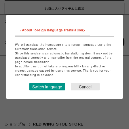
お気に入りアイテムに追加
アイテム説明 / 素材
<About foreign language translation>
シェアする
We will translate the homepage into a foreign language using the
automatic translation service.
Since this service is an automatic translation system, it may not be
translated correctly and may differ from the original content of the
page before translation.
In addition, we do not take any responsibility for any direct or
indirect damage caused by using this service. Thank you for your
understanding in advance.
Switch language
Cancel
ショップ名
RED WING SHOE STORE