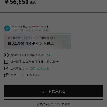
￥56,650
税込
ポケパル払いで
0
〜
0
ポイント
（1P=1円）※キャンペーン分除く
会員登録後、ポケパル払い初回登録&利用で
最大1,500円分ポイント進呈
獲得ポイントの確認方法は
こちら
販売期間 2023年03月16日 11時00分 〜
この商品について
問い合わせる
ギフト：ラッピング不可
カートに入れる
お気に入りアイテムに追加