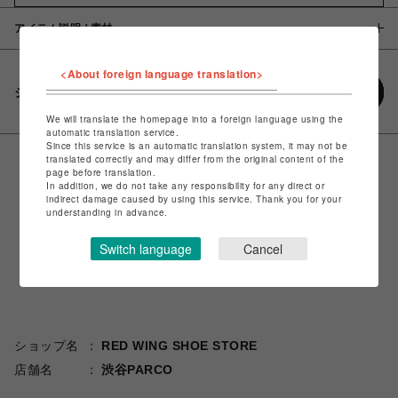
アイテム説明 / 素材
<About foreign language translation>
シェアする
We will translate the homepage into a foreign language using the
automatic translation service.
Since this service is an automatic translation system, it may not be
translated correctly and may differ from the original content of the
page before translation.
In addition, we do not take any responsibility for any direct or
indirect damage caused by using this service. Thank you for your
understanding in advance.
Switch language
Cancel
ショップ名
RED WING SHOE STORE
店舗名
渋谷PARCO