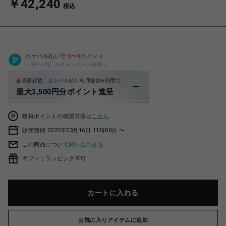
￥42,240
税込
ポケパル払いで
0
〜
0
ポイント
（1P=1円）※キャンペーン分除く
会員登録後、ポケパル払い初回登録&利用で
最大1,500円分ポイント進呈
獲得ポイントの確認方法は
こちら
販売期間 2023年03月16日 11時00分 〜
この商品について
問い合わせる
ギフト：ラッピング不可
カートに入れる
お気に入りアイテムに追加