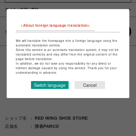
アイテム説明 / 素材
<About foreign language translation>
シェアする
We will translate the homepage into a foreign language using the
automatic translation service.
Since this service is an automatic translation system, it may not be
translated correctly and may differ from the original content of the
page before translation.
In addition, we do not take any responsibility for any direct or
indirect damage caused by using this service. Thank you for your
understanding in advance.
Switch language
Cancel
ショップ名
RED WING SHOE STORE
店舗名
渋谷PARCO