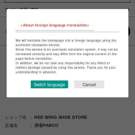
アイテム説明 / 素材
<About foreign language translation>
シェアする
We will translate the homepage into a foreign language using the
automatic translation service.
Since this service is an automatic translation system, it may not be
translated correctly and may differ from the original content of the
page before translation.
In addition, we do not take any responsibility for any direct or
indirect damage caused by using this service. Thank you for your
understanding in advance.
Switch language
Cancel
ショップ名
RED WING SHOE STORE
店舗名
渋谷PARCO