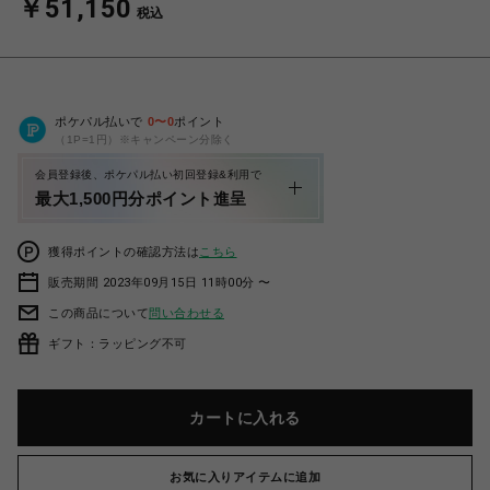
￥51,150
税込
ポケパル払いで
0
〜
0
ポイント
（1P=1円）※キャンペーン分除く
会員登録後、ポケパル払い初回登録&利用で
最大1,500円分ポイント進呈
獲得ポイントの確認方法は
こちら
販売期間 2023年09月15日 11時00分 〜
この商品について
問い合わせる
ギフト：ラッピング不可
カートに入れる
お気に入りアイテムに追加