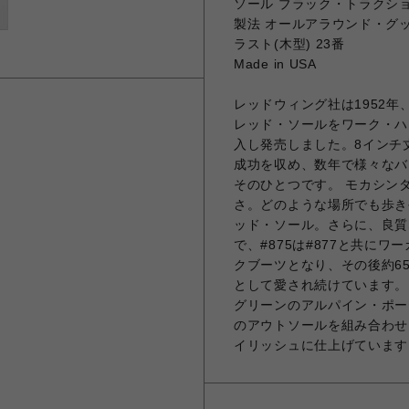
ソール ブラック・トラクシ
製法 オールアラウンド・グ
ラスト(木型) 23番
Made in USA
レッドウィング社は1952
レッド・ソールをワーク・ハ
入し発売しました。8インチ
成功を収め、数年で様々なバ
そのひとつです。 モカシン
さ。どのような場所でも歩き
ッド・ソール。さらに、良質
で、#875は#877と共に
クブーツとなり、その後約6
として愛され続けています。 
グリーンのアルパイン・ポー
のアウトソールを組み合わせ
イリッシュに仕上げています