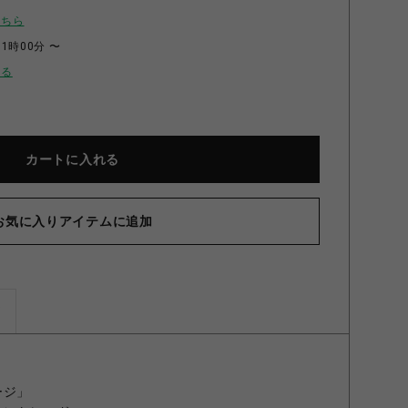
こちら
11時00分 〜
せる
カートに入れる
お気に入りアイテムに追加
ズ
ージ」