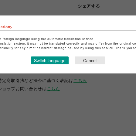
シェアする
lation>
a foreign language using the automatic translation service.
anslation system, it may not be translated correctly and may differ from the original c
onsibility for any direct or indirect damage caused by using this service. Thank you 
Switch language
Cancel
ショップ名
RED WING SHOE STORE
店舗名
渋谷PARCO
特定商取引法など法令に基づく表記は
こちら
ショップお問い合わせは
こちら