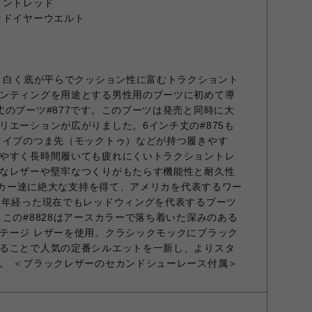
ョントレッド
ッドイヤーウエルト
年、白く底が平らでクッション性に富むトラクショント
ンティングを用途とする男性用のブーツに初めて導
丈のブーツ#877です。このブーツは発売と同時に大
リエーションが広がりました。6インチ丈の#875も
タイプのつま先（モックトゥ）などが持つ履きやす
やすく長時間履いても疲れにくいトラクショントレ
なレザーや堅牢なつくりがもたらす機能性と耐久性
ワーカー達に絶大な支持を得て、アメリカを代表するワー
5年経った現在でもレッドウィングを代表するブーツ
この#8828はアースカラーで落ち着いた深みのある
テージ レザーを使用。クラシックモックにブラック
ることで人気の定番シルエットを一新し、よりスタ
。 ＜ブラックレザーのセカンドシューレース付属＞