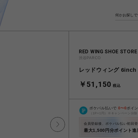
RED WING SHOE STORE
渋谷PARCO
レッドウィング 6inch C
￥51,150
税込
ポケパル払いで
0
〜
0
ポイ
（1P=1円）※キャンペーン分除
会員登録後、ポケパル払い初回登
最大1,500円分ポイント進