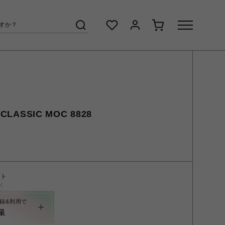
LASSIC MOC 8828
ント
く
録&利用で
呈