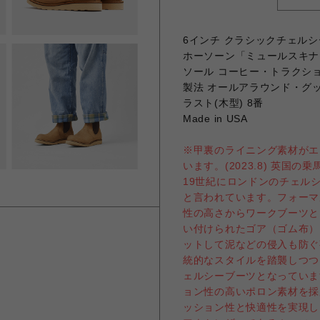
6インチ クラシックチェルシ
ホーソーン「ミュールスキナ
ソール コーヒー・トラクシ
製法 オールアラウンド・グ
ラスト(木型) 8番
Made in USA
※甲裏のライニング素材がエ
います。(2023.8) 英
19世紀にロンドンのチェル
と言われています。フォーマ
性の高さからワークブーツと
い付けられたゴア（ゴム布）
ットして泥などの侵入も防ぐ
統的なスタイルを踏襲しつつ
ェルシーブーツとなっていま
ョン性の高いポロン素材を採
ッション性と快適性を実現しま