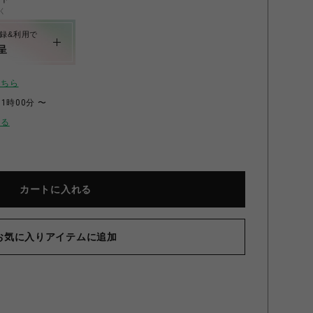
く
録&利用で
呈
こちら
11時00分 〜
せる
カートに入れる
お気に入りアイテムに追加