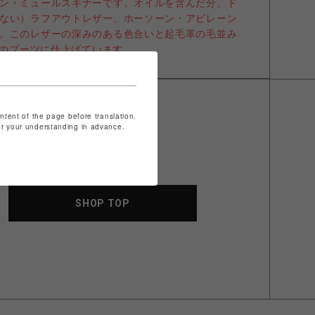
ン・ミュールスキナーです。オイルを含んだ分、ド
ない）ラフアウトレザー、ホーソーン・アビレーン
。このレザーの深みのある色合いと起毛革の毛並み
いのブーツに仕上げています。
ontent of the page before translation.
for your understanding in advance.
SHOP TOP