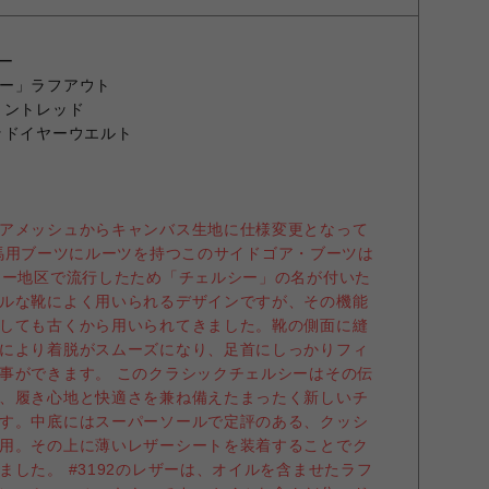
ー
ー」ラフアウト
ョントレッド
ッドイヤーウエルト
アメッシュからキャンバス生地に仕様変更となって
国の乗馬用ブーツにルーツを持つこのサイドゴア・ブーツは
シー地区で流行したため「チェルシー」の名が付いた
ルな靴によく用いられるデザインですが、その機能
しても古くから用いられてきました。靴の側面に縫
により着脱がスムーズになり、足首にしっかりフィ
事ができます。 このクラシックチェルシーはその伝
、履き心地と快適さを兼ね備えたまったく新しいチ
す。中底にはスーパーソールで定評のある、クッシ
用。その上に薄いレザーシートを装着することでク
した。 #3192のレザーは、オイルを含ませたラフ