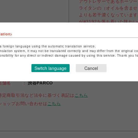
アウトレザーであるホーソー
ライタンの（オイルを含ませ
よりも若干濃くなっています
が#3192を落ち着いた味わ
lation>
a foreign language using the automatic translation service.
anslation system, it may not be translated correctly and may differ from the original c
onsibility for any direct or indirect damage caused by using this service. Thank you 
Switch language
Cancel
ショップ名
RED WING SHOE STORE
店舗名
渋谷PARCO
特定商取引法など法令に基づく表記は
こちら
ショップお問い合わせは
こちら