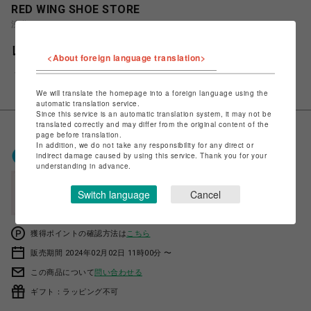
RED WING SHOE STORE
渋谷PARCO
レッドウィング CLASSIC CHELSEA 3192
<About foreign language translation>
￥48,400
税込
We will translate the homepage into a foreign language using the
automatic translation service.
Since this service is an automatic translation system, it may not be
translated correctly and may differ from the original content of the
page before translation.
In addition, we do not take any responsibility for any direct or
ポケパル払いで
0
〜
0
ポイント
indirect damage caused by using this service. Thank you for your
（1P=1円）※キャンペーン分除く
understanding in advance.
会員登録後、ポケパル払い初回登録&利用で
Switch language
Cancel
最大1,500円分ポイント進呈
獲得ポイントの確認方法は
こちら
販売期間 2024年02月02日 11時00分 〜
この商品について
問い合わせる
ギフト：ラッピング不可