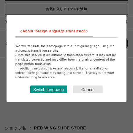
お気に入りアイテムに追加
アイテム説明 / 素材
<About foreign language translation>
シェアする
We will translate the homepage into a foreign language using the
automatic translation service.
Since this service is an automatic translation system, it may not be
translated correctly and may differ from the original content of the
page before translation.
In addition, we do not take any responsibility for any direct or
indirect damage caused by using this service. Thank you for your
understanding in advance.
Switch language
Cancel
ショップ名
RED WING SHOE STORE