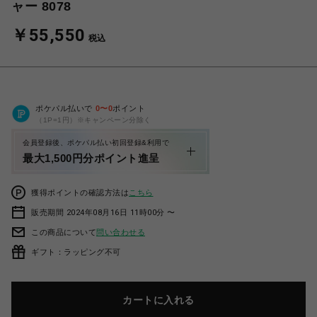
ャー 8078
￥55,550
税込
ポケパル払いで
0
〜
0
ポイント
（1P=1円）※キャンペーン分除く
会員登録後、ポケパル払い初回登録&利用で
最大1,500円分ポイント進呈
獲得ポイントの確認方法は
こちら
販売期間 2024年08月16日 11時00分 〜
この商品について
問い合わせる
ギフト：ラッピング不可
カートに入れる