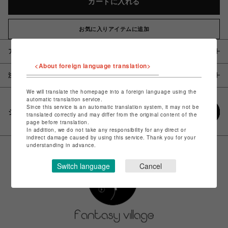
カートに入れる
お気に入りアイテムに追加
アイテム説明 / 素材
<About foreign language translation>
注意事項
We will translate the homepage into a foreign language using the
automatic translation service.
Since this service is an automatic translation system, it may not be
シェアする
translated correctly and may differ from the original content of the
page before translation.
In addition, we do not take any responsibility for any direct or
indirect damage caused by using this service. Thank you for your
understanding in advance.
Switch language
Cancel