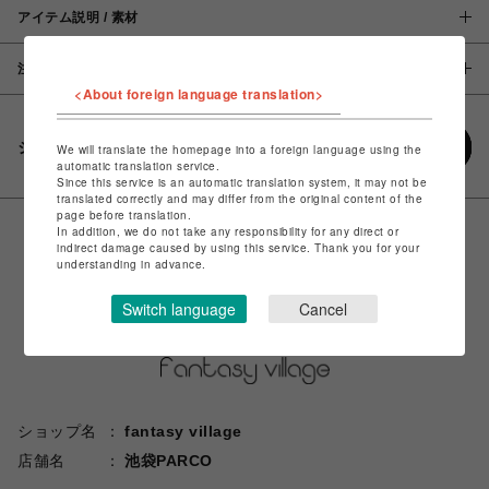
アイテム説明 / 素材
注意事項
<About foreign language translation>
シェアする
We will translate the homepage into a foreign language using the
automatic translation service.
Since this service is an automatic translation system, it may not be
translated correctly and may differ from the original content of the
page before translation.
In addition, we do not take any responsibility for any direct or
indirect damage caused by using this service. Thank you for your
understanding in advance.
Switch language
Cancel
ショップ名
fantasy village
店舗名
池袋PARCO