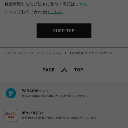
特定商取引法など法令に基づく表記は
こちら
ショップお問い合わせは
こちら
SHOP TOP
TOP
池袋PARCO
fantasy village
【崩壊学園2】アクリルスタンド
PARCOポイント
全国のPARCOやONLINE PARCOで貯まる＆使える
ポケパル払い
初回登録＆お買物で最大1,500円分のPARCOポイント進呈