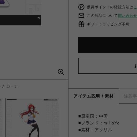
獲得ポイントの確認方法は
この商品について
問い合わ
ギフト：ラッピング不可
ナ ガーナ
【崩壊学園2
アイテム説明 / 素材
注意
■原産国：中国
■ブランド：miHoYo
■素材：アクリル