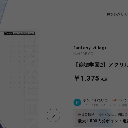
fantasy village
池袋PARCO
【崩壊学園2】アクリ
￥1,375
税込
ポケパル払いで
0
〜
0
ポイ
（1P=1円）※キャンペーン分除
会員登録後、ポケパル払い初回登
最大1,500円分ポイント進