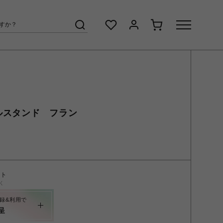
ルスタンド フラン
ント
く
録&利用で
呈