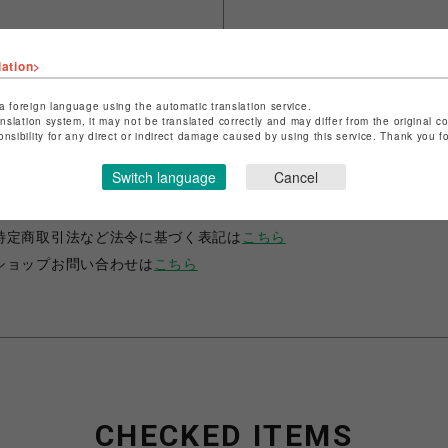
lation>
a foreign language using the automatic translation service.
anslation system, it may not be translated correctly and may differ from the original c
onsibility for any direct or indirect damage caused by using this service. Thank you 
ショップ名
fantasy village
Switch language
Cancel
店舗名
池袋PARCO
特定商取引法など法令に基づく表記は
こちら
ショップお問い合わせは
こちら
CHECKED ITEMS