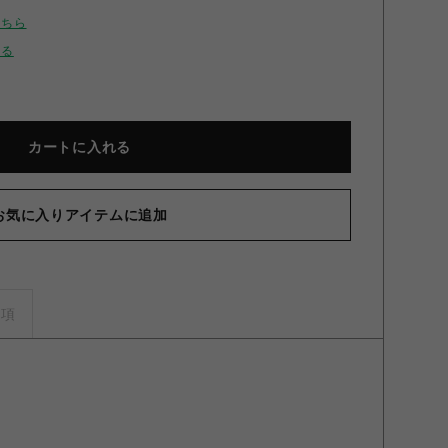
こちら
せる
カートに入れる
お気に入りアイテムに追加
】アクリルスタンド ニンディ ニンディ
事項