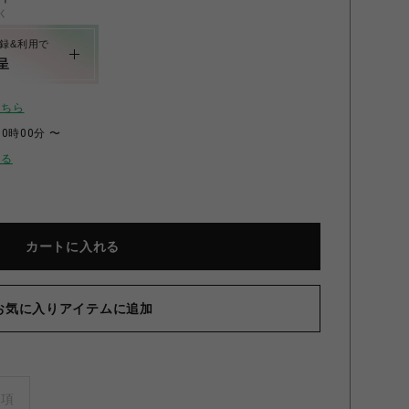
く
録&利用で
呈
こちら
00時00分 〜
せる
カートに入れる
【
お気に入りアイテムに追加
事項