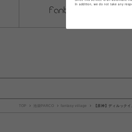
In addition, we do not take any resp
TOP
池袋PARCO
fantasy village
【原神】ディルックイ