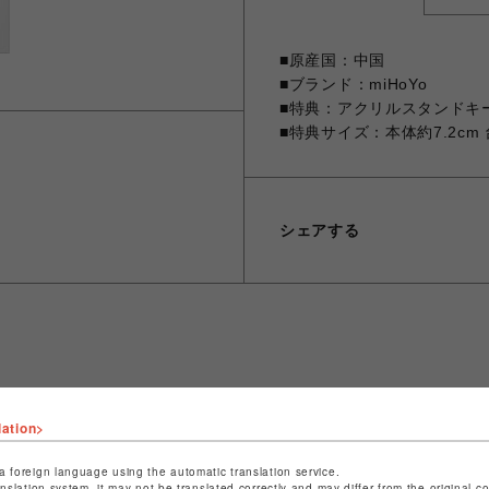
■原産国：中国
■ブランド：miHoYo
■特典：アクリルスタンドキ
■特典サイズ：本体約7.2cm 台
シェアする
ショップ名
fantasy village
lation>
店舗名
池袋PARCO
a foreign language using the automatic translation service.
特定商取引法など法令に基づく表記は
こちら
anslation system, it may not be translated correctly and may differ from the original c