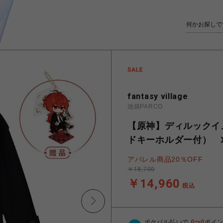
fantasy village
池袋PARCO
【原神】ディルックイ
ドキーホルダー付） 
アパレル商品20％OFF
￥18,700
￥14,960
税込
ポケパル払いで
0
〜
0
ポイ