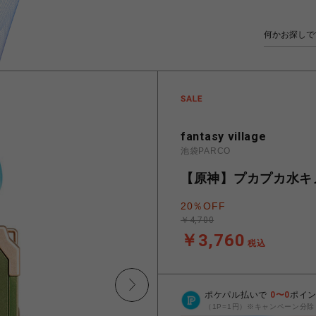
fantasy village
池袋PARCO
【原神】プカプカ水キ
20％OFF
￥4,700
￥3,760
税込
ポケパル払いで
0
〜
0
ポイ
（1P=1円）※キャンペーン分除