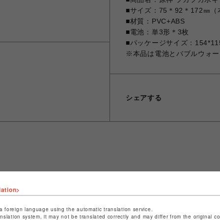
■サイズ：75＊92＊172㎜
■材質：PVC+ABS
■電池：単3形＊3枚
■パッケージサイズ：154*115
※本品は電池とバブルウォー
シェアする
ショップ名
fantasy village
lation>
店舗名
池袋PARCO
a foreign language using the automatic translation service.
特定商取引法など法令に基づく表記は
こちら
anslation system, it may not be translated correctly and may differ from the original c