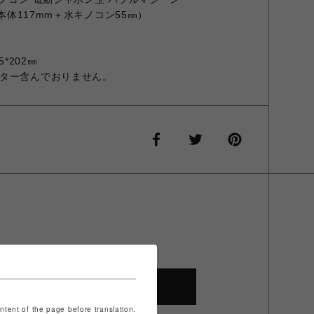
（本体117mm＋水キノコン55㎜）
*202㎜
ター含んでおりません。
SHOP TOP
ontent of the page before translation.