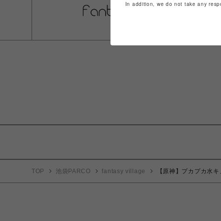
In addition, we do not take any resp
TOP
池袋PARCO
fantasy village
【原神】プカプカ水キ