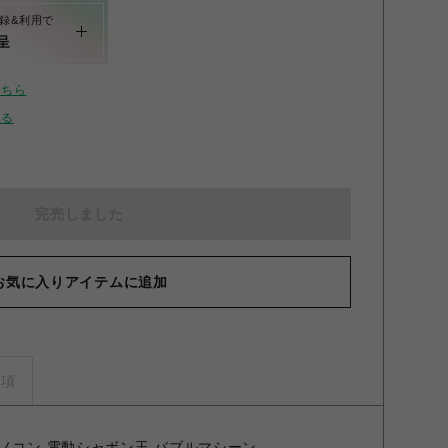
録&利用で
呈
こちら
せる
完売しました
お気に入りアイテムに追加
事項
ノコン 電動シャボン玉 バブルマシーン