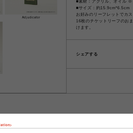
■素材：アクリル、オイル 
■サイズ：約15.9cm*6.5cm
お好みのリーフレットでカス
Adjudicator
16枚のチケットリーフのお
けます。
シェアする
lation>
ショップ名
fantasy village