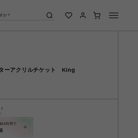
ーアクリルチケット King
ント
く
録&利用で
呈