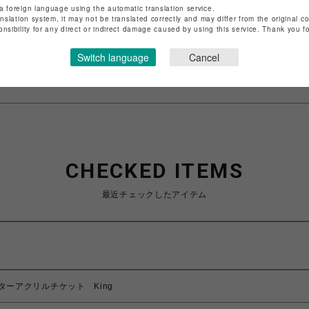
店舗名
池袋PARCO
a foreign language using the automatic translation service.
anslation system, it may not be translated correctly and may differ from the original c
onsibility for any direct or indirect damage caused by using this service. Thank you 
特定商取引法など法令に基づく表記は
こちら
ショップお問い合わせは
こちら
Switch language
Cancel
CHECKED ITEMS
最近チェックしたアイテム
ーアクリルチケット King