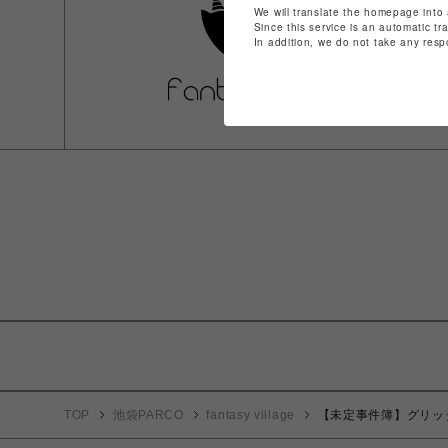
We will translate the homepage into 
Since this service is an automatic tr
In addition, we do not take any resp
TOP
池袋PARCO
fantasy village
【未定事件簿】グリッタ