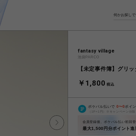
fantasy village
池袋PARCO
【未定事件簿】グリッタ
￥1,800
税込
ポケパル払いで
0
〜
0
ポイ
（1P=1円）※キャンペーン分除
会員登録後、ポケパル払い初回登
最大1,500円分ポイント進