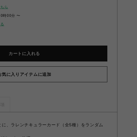
こちら
00時00分 〜
せる
カートに入れる
お気に入りアイテムに追加
リッターアクリルチケット Libra Libra
事項
げごとに、ラレンチキュラーカード（全5種）をランダム