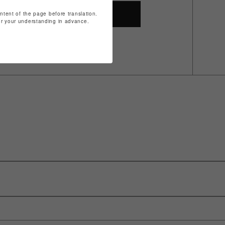
SHOP TOP
ontent of the page before translation.
for your understanding in advance.