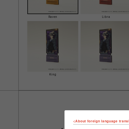
Raven
Libra
King
<About foreign language trans