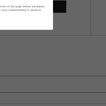
SHOP TOP
ontent of the page before translation.
for your understanding in advance.