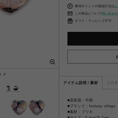
獲得ポイントの確認方法は
この商品について
問い合わ
ギフト：ラッピング不可
 A
【陳
アイテム説明 / 素材
注意
■原産国：中国
■ブランド：fantasy village
■素材：ブリキ
■サイズ：5.4cm*5.7cm