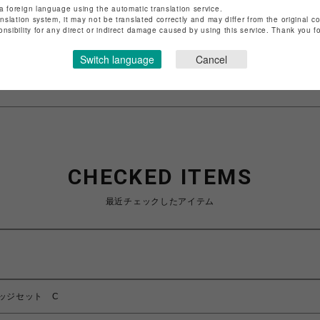
店舗名
池袋PARCO
a foreign language using the automatic translation service.
anslation system, it may not be translated correctly and may differ from the original c
onsibility for any direct or indirect damage caused by using this service. Thank you 
特定商取引法など法令に基づく表記は
こちら
ショップお問い合わせは
こちら
Switch language
Cancel
CHECKED ITEMS
最近チェックしたアイテム
ッジセット C