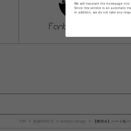
We will translate the homepage into 
Since this service is an automatic tr
In addition, we do not take any resp
TOP
池袋PARCO
fantasy village
【陳情令】ハート缶バ