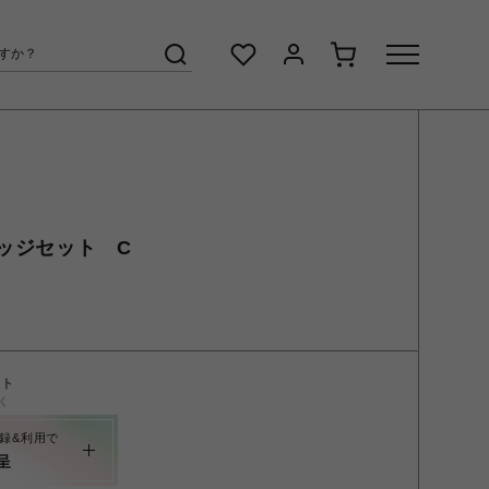
ッジセット C
ント
く
録&利用で
呈