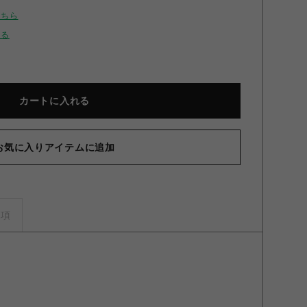
こちら
せる
カートに入れる
お気に入りアイテムに追加
情令】ハート缶バッジセット B B
事項