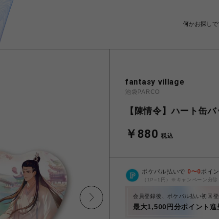
fantasy village
池袋PARCO
【陳情令】ハート缶バ
￥880
税込
ポケパル払いで
0
〜
0
ポイ
（1P=1円）※キャンペーン分除
会員登録後、ポケパル払い初回登
最大1,500円分ポイント進