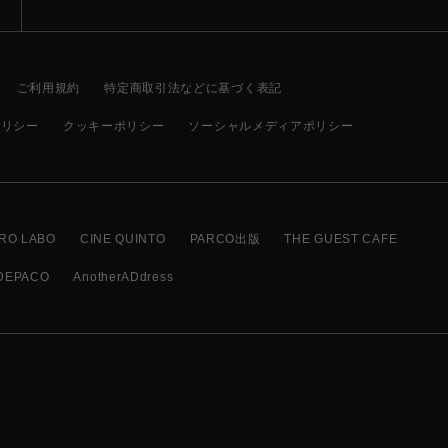
ご利用規約
特定商取引法などに基づく表記
ポリシー
クッキーポリシー
ソーシャルメディアポリシー
RO LABO
CINE QUINTO
PARCO出版
THE GUEST CAFE
DEPACO
AnotherADdress