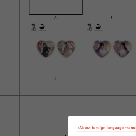
A
B
D
<About foreign language trans