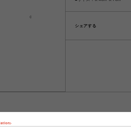
C
シェアする
lation>
ショップ名
fantasy village