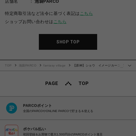
店舗名
池袋PARCO
特定商取引法など法令に基づく表記は
こちら
ショップお問い合わせは
こちら
SHOP TOP
TOP
池袋PARCO
fantasy village
【原神】ショウ イメージカーゴパ
…
ンツ（アクリルスタンドキーホルダー付き）
PARCOポイント
全国のPARCOやONLINE PARCOで貯まる＆使える
ポケパル払い
初回登録＆お買物で最大1,500円分のPARCOポイント進呈