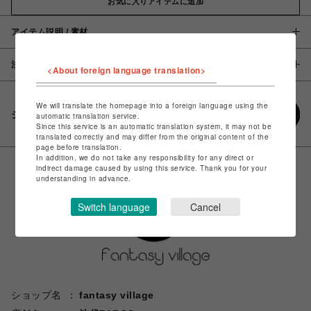
お気に入りアイテムに追加
アイテム説明 / 素材
注意事項
<About foreign language translation>
We will translate the homepage into a foreign language using the
シェアする
automatic translation service.
Since this service is an automatic translation system, it may not be
translated correctly and may differ from the original content of the
page before translation.
In addition, we do not take any responsibility for any direct or
indirect damage caused by using this service. Thank you for your
understanding in advance.
Switch language
Cancel
ショップ名
fantasy village