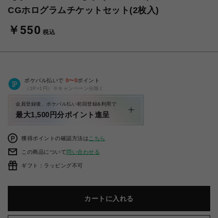
CGホログラムチケットセット(2枚入)
￥550
税込
ポケパル払いで
0
〜
0
ポイント
（1P=1円）※キャンペーン分除く
会員登録後、ポケパル払い初回登録&利用で
最大1,500円分ポイント進呈
獲得ポイントの確認方法は
こちら
この商品について
問い合わせる
ギフト：ラッピング不可
カートに入れる