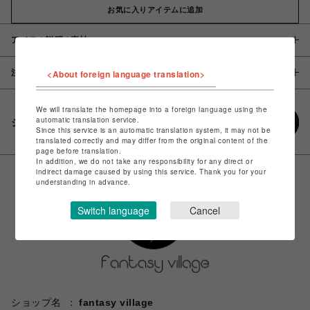
お気に入りアイテムに追加
アイテム説明 / 素材
注意事項
<About foreign language translation>
We will translate the homepage into a foreign language using the
automatic translation service.
シェアする
Since this service is an automatic translation system, it may not be
translated correctly and may differ from the original content of the
page before translation.
In addition, we do not take any responsibility for any direct or
indirect damage caused by using this service. Thank you for your
understanding in advance.
Switch language
Cancel
ショップ名
fantasy village