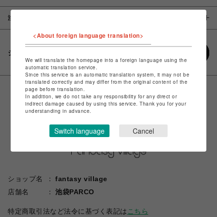
注意事項
<About foreign language translation>
シェアする
We will translate the homepage into a foreign language using the
automatic translation service.
Since this service is an automatic translation system, it may not be
translated correctly and may differ from the original content of the
page before translation.
In addition, we do not take any responsibility for any direct or
indirect damage caused by using this service. Thank you for your
understanding in advance.
Switch language
Cancel
ショップ名
fantasy village
店舗名
池袋PARCO
特定商取引法など法令に基づく表記は
こちら