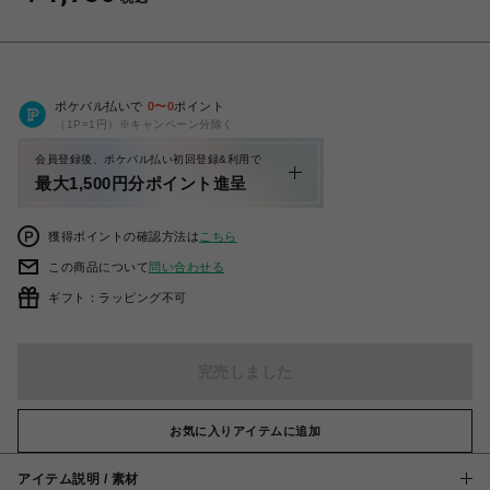
ポケパル払いで
0
〜
0
ポイント
（1P=1円）※キャンペーン分除く
会員登録後、ポケパル払い初回登録&利用で
最大1,500円分ポイント進呈
獲得ポイントの確認方法は
こちら
この商品について
問い合わせる
ギフト：ラッピング不可
完売しました
お気に入りアイテムに追加
アイテム説明 / 素材