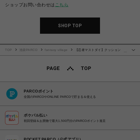
ショップお問い合わせは
こちら
SHOP TOP
TOP
池袋PARCO
fantasy village
【忍者マストダイ】クッション ク
…
ロ
PARCOポイント
全国のPARCOやONLINE PARCOで貯まる＆使える
ポケパル払い
初回登録＆お買物で最大1,500円分のPARCOポイント進呈
POCKET PARCO（公式アプリ）